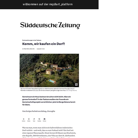
willkommen auf der mq18art_platform