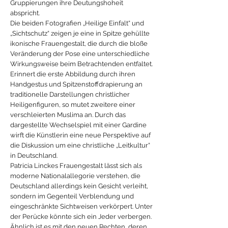
Gruppierungen ihre Deutungshoheit
abspricht.
Die beiden Fotografien „Heilige Einfalt“ und
„Sichtschutz“ zeigen je eine in Spitze gehüllte
ikonische Frauengestalt, die durch die bloße
Veränderung der Pose eine unterschiedliche
Wirkungsweise beim Betrachtenden entfaltet.
Erinnert die erste Abbildung durch ihren
Handgestus und Spitzenstoffdrapierung an
traditionelle Darstellungen christlicher
Heiligenfiguren, so mutet zweitere einer
verschleierten Muslima an. Durch das
dargestellte Wechselspiel mit einer Gardine
wirft die Künstlerin eine neue Perspektive auf
die Diskussion um eine christliche „Leitkultur“
in Deutschland.
Patricia Linckes Frauengestalt lässt sich als
moderne Nationalallegorie verstehen, die
Deutschland allerdings kein Gesicht verleiht,
sondern im Gegenteil Verblendung und
eingeschränkte Sichtweisen verkörpert. Unter
der Perücke könnte sich ein Jeder verbergen.
Ähnlich ist es mit den neuen Rechten, deren