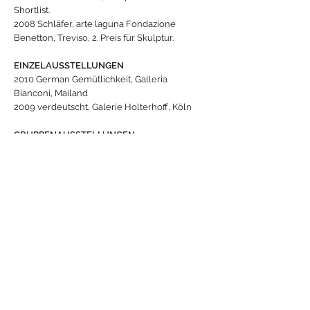
Shortlist.
2008 Schläfer, arte laguna Fondazione
Benetton, Treviso, 2. Preis für Skulptur.
EINZELAUSSTELLUNGEN
2010 German Gemütlichkeit, Galleria
Bianconi, Mailand
2009 verdeutscht, Galerie Holterhoff, Köln
GRUPPENAUSSTELLUNGEN
2020 Schwarz und Rot und Gold, Kunstverein
Ebersberg.
MYCELIA, München-Riga, platform München.
Wind, Buchheim Museum, Bernried.
Jungbrunnen, Prusseit Studio, Starnberg.
2019 #EXIST – Raum für Kunst in München,
Galerie der Künstler, München.
Expedition, Rathaus Gräfelfing / Katalog.
Kunst in den Mai, galerieGEDOKmuc,
München.
2018 Nie wieder Gretchen, Kulturwerkstatt
Haus 10, Fürstenfeldbruck.